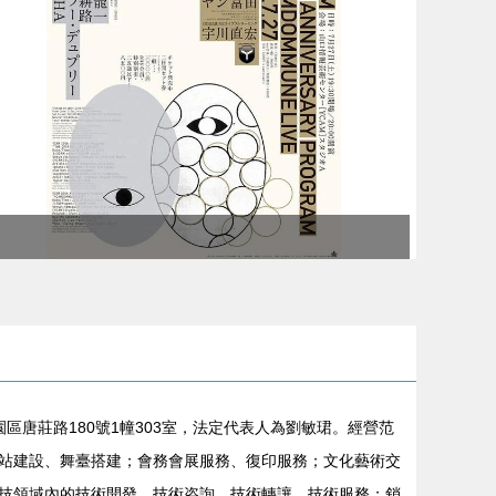
園區唐莊路180號1幢303室，法定代表人為劉敏珺。經營范
站建設、舞臺搭建；會務會展服務、復印服務；文化藝術交
技領域內的技術開發、技術咨詢、技術轉讓、技術服務；銷