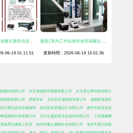
打造吸睛利器 亨達圖文廣告信息宣傳單的創意設計與實踐
惠普Z系列工作站發布會現場圖文 以設計之力，重塑未來創作邊界
06-19 01:11:51
更新時間：2026-06-19 15:01:36
態建設有限公司
河北秦旅軟件開發有限公司
北京星云夢科技有限公
瀚易商貿有限公司
周易算命
北京程宏達商貿有限公司
成都夜漫漫科
慧譜云匯信息技術服務部
杭州莫奈景觀設計有限公司
廣州市航悅信息
肥啕浚網絡科技有限公司
北京云盛婭星信息咨詢有限公司
上海溪繼網
縣景晚秀豆網絡工作室
深圳市麥云網絡科技有限公司
達州市通川區劉
康活性炭有限公司
霸王（廣州）有限公司
海口龍華區林湖房地產信息