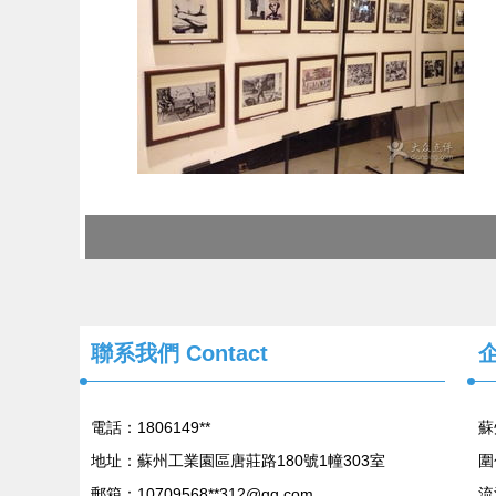
聯系我們
Contact
電話：1806149**
蘇
地址：蘇州工業園區唐莊路180號1幢303室
圍
郵箱：10709568**
312@qq.com
流