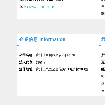
網址：
www.dacc.org.cn
售
關
企業信息
Information
經
公司名稱：
蘇州佳合藝辰廣告有限公司
所
法人代表：
劉敏珺
更
注冊地址：
蘇州工業園區唐莊路180號1幢303室
經
術
務
目