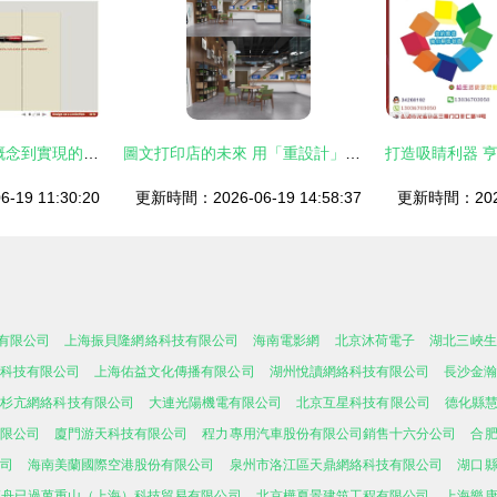
設計一條中心線 從概念到實現的圖文教程
圖文打印店的未來 用「重設計」搶占行業新風口
19 11:30:20
更新時間：2026-06-19 14:58:37
更新時間：2026-
有限公司
上海振貝隆網絡科技有限公司
海南電影網
北京沐荷電子
湖北三峽生
科技有限公司
上海佑益文化傳播有限公司
湖州悅讀網絡科技有限公司
長沙金
鉉杉亢網絡科技有限公司
大連光陽機電有限公司
北京互星科技有限公司
德化縣
限公司
廈門游天科技有限公司
程力專用汽車股份有限公司銷售十六分公司
合
司
海南美蘭國際空港股份有限公司
泉州市洛江區天鼎網絡科技有限公司
湖口
輕舟已過萬重山（上海）科技貿易有限公司
北京樺夏景建筑工程有限公司
上海樂